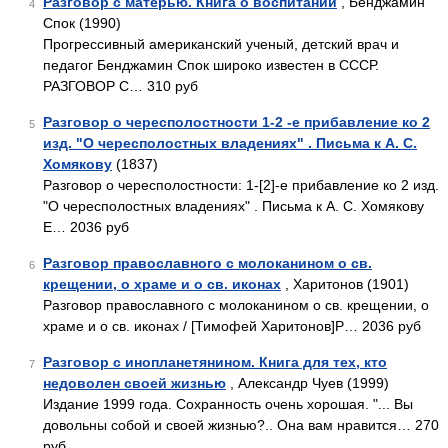
Разговор с матерью. Книга о воспитании
, Бенджамин
4
Спок (1990)
Прогрессивный американский ученый, детский врач и
педагог Бенджамин Спок широко известен в СССР.
РАЗГОВОР С… 310 руб
Разговор о чересполостности 1-2 -е прибавление ко 2
5
изд. "О чересполостных владениях" . Письма к А. С.
Хомякову
(1837)
Разговор о чересполостности: 1-[2]-е прибавление ко 2 изд.
"О чересполостных владениях" . Письма к А. С. Хомякову
E… 2036 руб
Разговор православного с молоканином о св.
6
крещении, о храме и о св. иконах
, Харитонов (1901)
Разговор православного с молоканином о св. крещении, о
храме и о св. иконах / [Тимофей Харитонов]P… 2036 руб
Разговор с инопланетянином. Книга для тех, кто
7
недоволен своей жизнью
, Александр Чуев (1999)
Издание 1999 года. Сохранность очень хорошая. "... Вы
довольны собой и своей жизнью?.. Она вам нравится… 270
руб