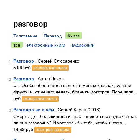
разговор
Толкование
Перевод
Книги
все
электронные книги
аудиокниги
Разговор
, Сергей Слюсаренко
1
5.99 руб
электронная книга
Разговор
, Антон Чехов
2
«… Особы обоего пола сидели в мягких креслах, кушали
фрукты и, от нечего делать, бранили докторов. Порешили…
руб
электронная книга
Разговор ни о чём
, Сергей Карон (2018)
3
Смерть, для большинства из нас – является загадкой. А так
ли она загадочна? И хотелось бы тебе, чтобы и твоя…
14.99 руб
электронная книга